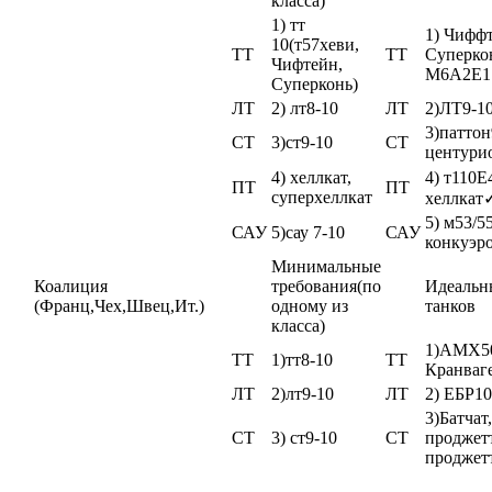
класса)
1) тт
1) Чиффт
10(т57хеви,
ТТ
ТТ
Суперко
Чифтейн,
М6А2Е1
Суперконь)
ЛТ
2) лт8-10
ЛТ
2)ЛТ9-1
3)паттон
СТ
3)ст9-10
СТ
центури
4) хеллкат,
4) т110Е
ПТ
ПТ
суперхеллкат
хеллкат
5) м53/55
САУ
5)сау 7-10
САУ
конкуэр
Минимальные
Коалиция
требования(по
Идеальн
(Франц,Чех,Швец,Ит.)
одному из
танков
класса)
1)АМХ5
ТТ
1)тт8-10
ТТ
Кранваг
ЛТ
2)лт9-10
ЛТ
2) ЕБР10
3)Батчат,
СТ
3) ст9-10
СТ
проджетт
проджет