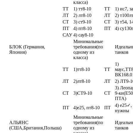
класса)
ТТ
1) тт8-10
ТТ
1) ис7, 
ЛТ
2) лт8-10
ЛТ
2) т100лт
СТ
3) ст9-10
СТ
3) т54, 1
ПТ
4) пт8-10
ПТ
4) су130
САУ
4) сау8-10
Минимальные
БЛОК (Германия,
требования(по
Идеальн
Япония)
одному из
танков
класса)
1)
ТТ
1)тт8-10
ТТ
маус,ТТ
ВК168.0
ЛТ
2)лт8-10
ЛТ
2) ЛТ9-1
3) Леопа
СТ
3)СТ9-10
СТ
9-ки(Е50
ПТА)
4) е25✓,
ПТ
4)е25, пт8-10
ПТ
нужны
Минимальные
АЛЬЯНС
требования(по
Идеальн
(США,Британия,Польша)
одному из
танков