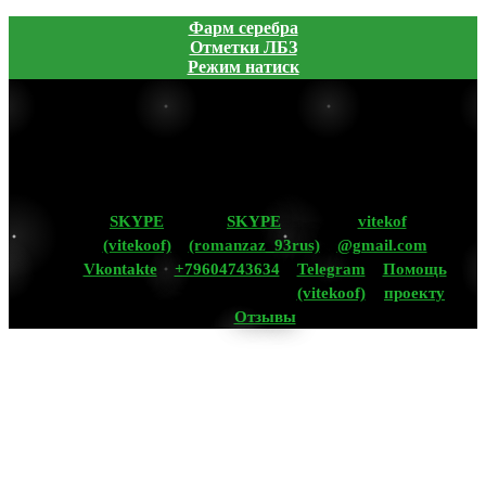
Фарм серебра
Отметки ЛБЗ
Режим натиск
SKYPE
SKYPE
vitekof
(vitekoof)
(romanzaz_93rus)
@gmail.com
Vkontakte
+79604743634
Telegram
Помощь
(vitekoof)
проекту
Отзывы