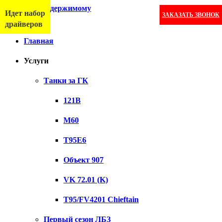
Перейти к содержимому
Идет набор
ЗАКАЗАТЬ ЗВОНОК
Меню
драйверов
Главная
Услуги
Танки за ГК
121B
M60
T95E6
Объект 907
VK 72.01 (K)
T95/FV4201 Chieftain
Первый сезон ЛБЗ